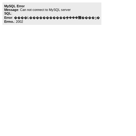
MySQL Error
Message
: Can not connect to MySQL server
SQL
:
Error
: ����Ŀ�����������ܾ����޷����ӡ�
Errno.
: 2002