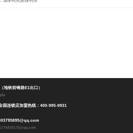
：
滋味鸭头|娇妹鸭头
楼（地铁前锋路E1出口）
ngdu
全国连锁店加盟热线：400-995-9931
03795895@qq.com
l: 1776835170@qq.com