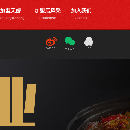
加盟天娇
加盟店风采
加入我们
in tianjiaohong
Franchise
Join us
新
微
1776835170
浪微博
信