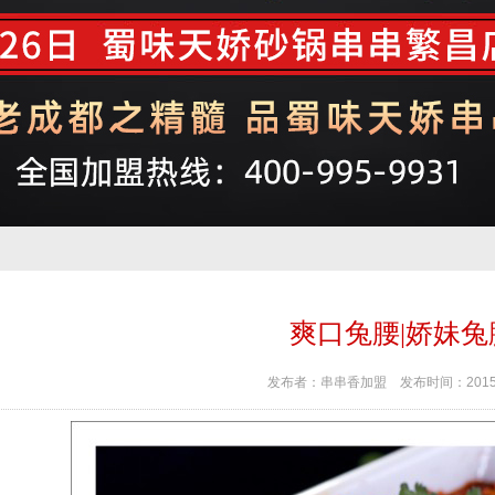
爽口兔腰|娇妹兔
发布者：
串串香加盟
发布时间：
2015