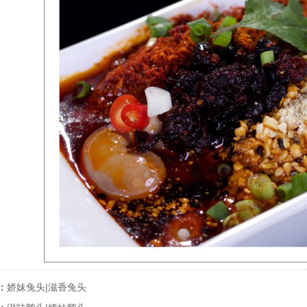
：
娇妹兔头|滋香兔头