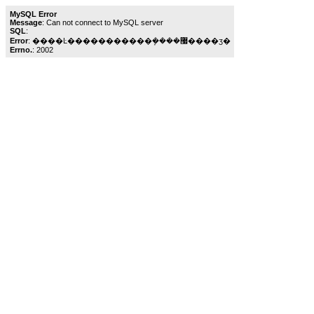
MySQL Error
Message
: Can not connect to MySQL server
SQL
:
Error
: ����Ŀ�����������ܾ����޷����ӡ�
Errno.
: 2002