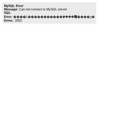
MySQL Error
Message
: Can not connect to MySQL server
SQL
:
Error
: ����Ŀ�����������ܾ����޷����ӡ�
Errno.
: 2002