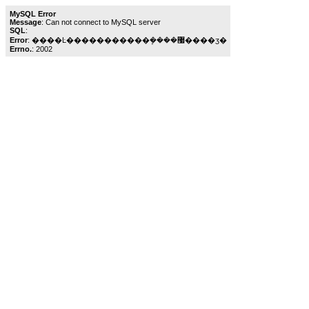
MySQL Error
Message
: Can not connect to MySQL server
SQL
:
Error
: ����Ŀ�����������ܾ����޷����ӡ�
Errno.
: 2002