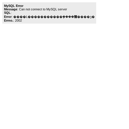
MySQL Error
Message
: Can not connect to MySQL server
SQL
:
Error
: ����Ŀ�����������ܾ����޷����ӡ�
Errno.
: 2002