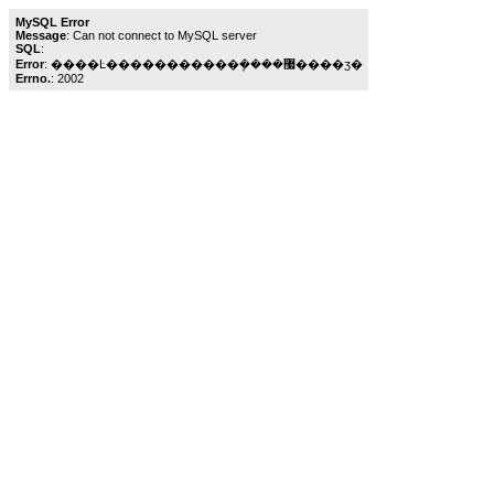
MySQL Error
Message
: Can not connect to MySQL server
SQL
:
Error
: ����Ŀ�����������ܾ����޷����ӡ�
Errno.
: 2002