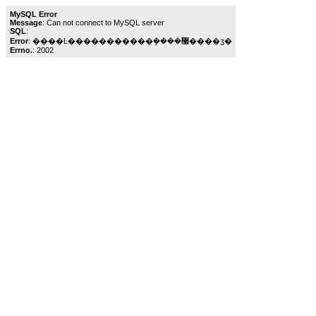
MySQL Error
Message
: Can not connect to MySQL server
SQL
:
Error
: ����Ŀ�����������ܾ����޷����ӡ�
Errno.
: 2002