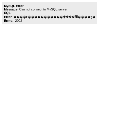
MySQL Error
Message
: Can not connect to MySQL server
SQL
:
Error
: ����Ŀ�����������ܾ����޷����ӡ�
Errno.
: 2002