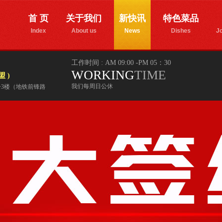
首 页
关于我们
新快讯
特色菜品
Index
About us
News
Dishes
Jo
工作时间 : AM 09:00 -PM 05：30
WORKING
TIME
 )
我们每周日公休
4号3楼（地铁前锋路