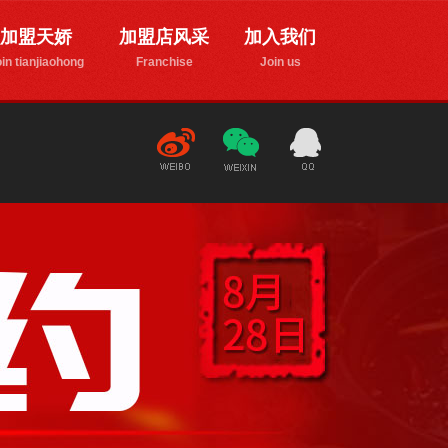
加盟天娇
加盟店风采
加入我们
in tianjiaohong
Franchise
Join us
新
微
1776835170
浪微博
信