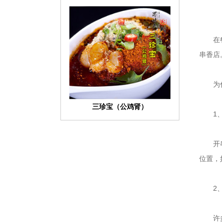
在
串香店
为
三珍宝（公鸡肾）
1
开
位置，
2
许
娇阳鹌鹑蛋