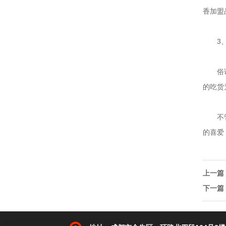
香加盟
3
俗
的吃货
滋味鸭头|娇妹鸭头
不
的喜爱
上一篇
下一篇