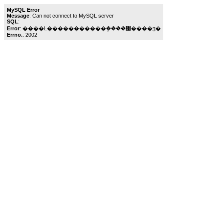
MySQL Error
Message
: Can not connect to MySQL server
SQL
:
Error
: ����Ŀ�����������ܾ����޷����ӡ�
Errno.
: 2002