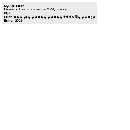
MySQL Error
Message
: Can not connect to MySQL server
SQL
:
Error
: ����Ŀ�����������ܾ����޷����ӡ�
Errno.
: 2002