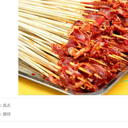
：
凤爪
：
腊排