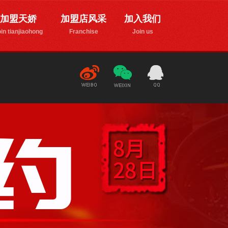
加盟天娇
加盟店风采
加入我们
in tianjiaohong
Franchise
Join us
新
微
1776835170
浪微博
信