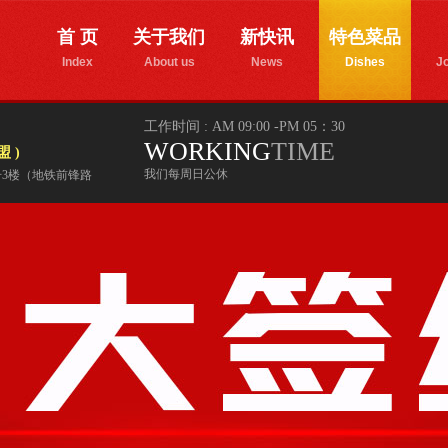
首 页
关于我们
新快讯
特色菜品
Index
About us
News
Dishes
Jo
工作时间 : AM 09:00 -PM 05：30
WORKING
TIME
 )
我们每周日公休
4号3楼（地铁前锋路