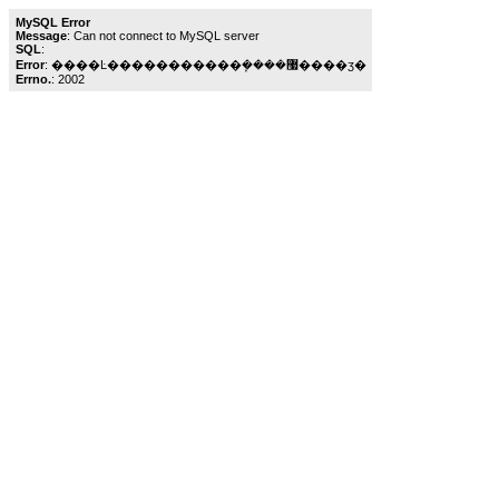
MySQL Error
Message
: Can not connect to MySQL server
SQL
:
Error
: ����Ŀ�����������ܾ����޷����ӡ�
Errno.
: 2002