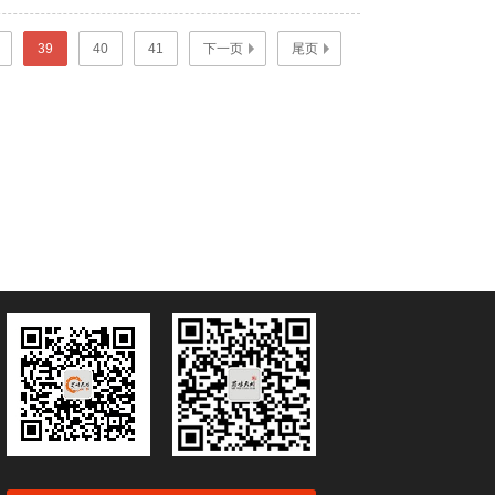
39
40
41
下一页
尾页