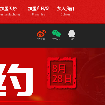
加盟天娇
加盟店风采
加入我们
in tianjiaohong
Franchise
Join us
新
微
1776835170
浪微博
信