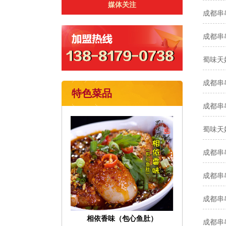
媒体关注
成都串
成都串
蜀味天
成都串
特色菜品
成都串
蜀味天
成都串
成都串
成都串
相依香味（包心鱼肚）
成都串