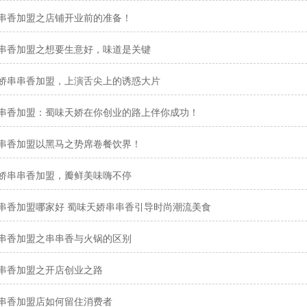
串香加盟之店铺开业前的准备！
串香加盟之想要生意好，味道是关键
娇串串香加盟，上演舌尖上的诱惑大片
串香加盟：蜀味天娇在你创业的路上伴你成功！
串香加盟以黑马之势席卷餐饮界！
娇串串香加盟，瓣鲜美味嗨不停
串香加盟哪家好 蜀味天娇串串香引导时尚潮流美食
串香加盟之串串香与火锅的区别
串香加盟之开店创业之路
串香加盟店如何留住消费者