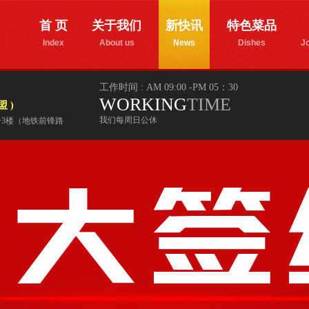
首 页
关于我们
新快讯
特色菜品
Index
About us
News
Dishes
Jo
工作时间 : AM 09:00 -PM 05：30
WORKING
TIME
 )
我们每周日公休
4号3楼（地铁前锋路