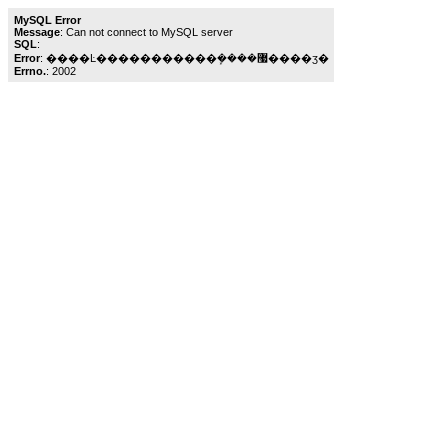
MySQL Error
Message
: Can not connect to MySQL server
SQL
:
Error
: ����Ŀ�����������ܾ����޷����ӡ�
Errno.
: 2002