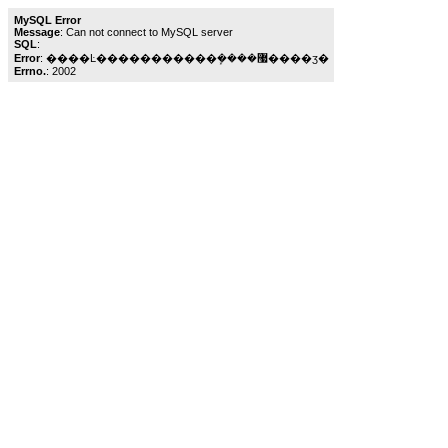
MySQL Error
Message
: Can not connect to MySQL server
SQL
:
Error
: ����Ŀ�����������ܾ����޷����ӡ�
Errno.
: 2002