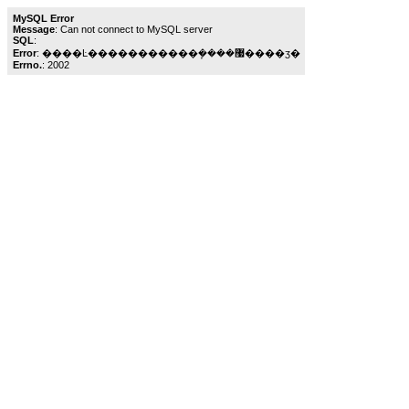
MySQL Error
Message
: Can not connect to MySQL server
SQL
:
Error
: ����Ŀ�����������ܾ����޷����ӡ�
Errno.
: 2002