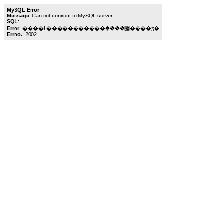
MySQL Error
Message
: Can not connect to MySQL server
SQL
:
Error
: ����Ŀ�����������ܾ����޷����ӡ�
Errno.
: 2002