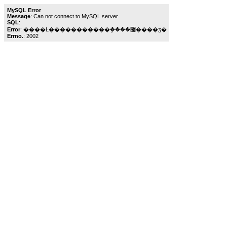
MySQL Error
Message
: Can not connect to MySQL server
SQL
:
Error
: ����Ŀ�����������ܾ����޷����ӡ�
Errno.
: 2002