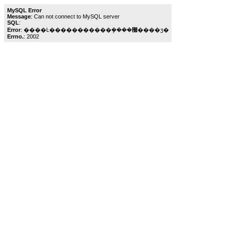
MySQL Error
Message
: Can not connect to MySQL server
SQL
:
Error
: ����Ŀ�����������ܾ����޷����ӡ�
Errno.
: 2002