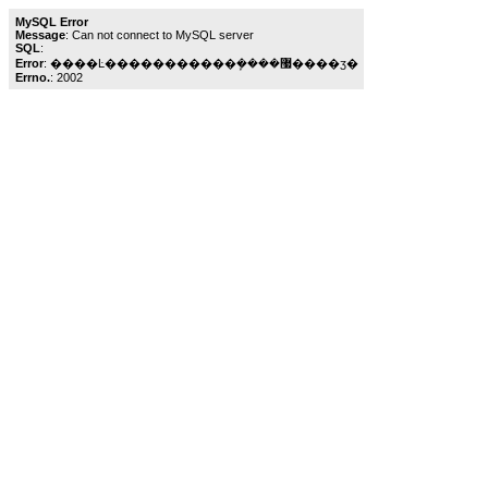
MySQL Error
Message
: Can not connect to MySQL server
SQL
:
Error
: ����Ŀ�����������ܾ����޷����ӡ�
Errno.
: 2002