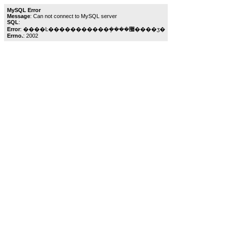
MySQL Error
Message
: Can not connect to MySQL server
SQL
:
Error
: ����Ŀ�����������ܾ����޷����ӡ�
Errno.
: 2002