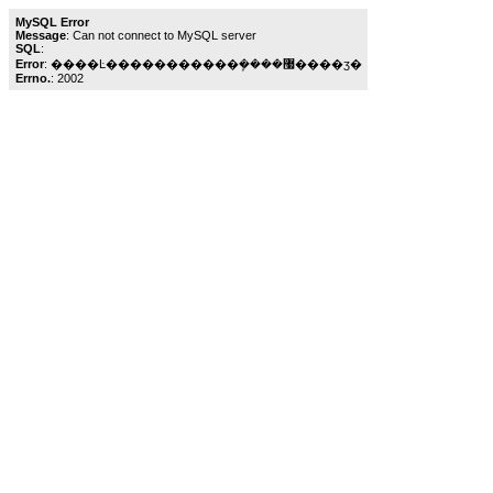
MySQL Error
Message
: Can not connect to MySQL server
SQL
:
Error
: ����Ŀ�����������ܾ����޷����ӡ�
Errno.
: 2002